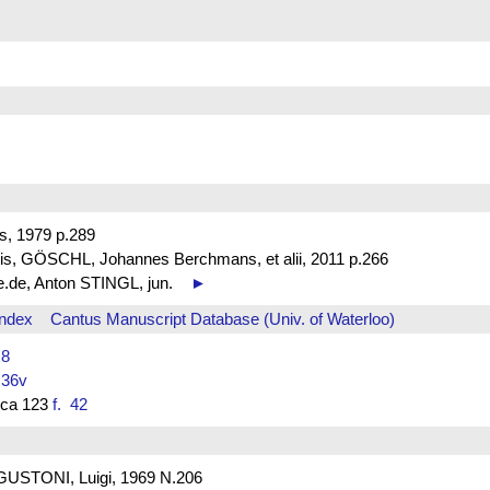
s, 1979 p.289
is, GÖSCHL, Johannes Berchmans, et alii, 2011 p.266
be.de, Anton STINGL, jun.
►
Index
Cantus Manuscript Database (Univ. of Waterloo)
. 8
. 36v
lica 123
f. 42
AGUSTONI, Luigi, 1969 N.206