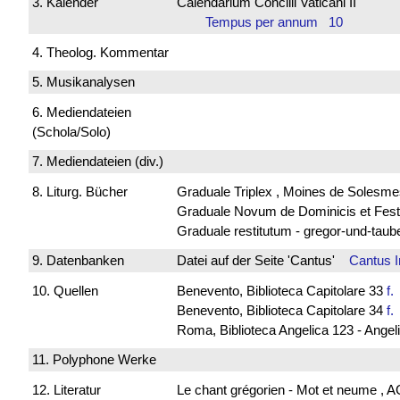
3. Kalender
Calendarium Concilii Vaticani II
Tempus per annum 10
4. Theolog. Kommentar
5. Musikanalysen
6. Mediendateien
(Schola/Solo)
7. Mediendateien (div.)
8. Liturg. Bücher
Graduale Triplex , Moines de Solesme
Graduale Novum de Dominicis et Fest
Graduale restitutum - gregor-und-tau
9. Datenbanken
Datei auf der Seite 'Cantus'
Cantus 
10. Quellen
Benevento, Biblioteca Capitolare 33
f
Benevento, Biblioteca Capitolare 34
f
Roma, Biblioteca Angelica 123 - Ange
11. Polyphone Werke
12. Literatur
Le chant grégorien - Mot et neume , 