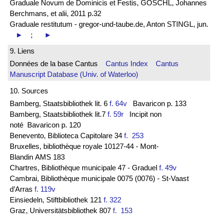
Graduale Novum de Dominicis et Festis, GÖSCHL, Johannes
Berchmans, et alii, 2011 p.32
Graduale restitutum - gregor-und-taube.de, Anton STINGL, jun.
►
;
►
9. Liens
Données de la base Cantus
Cantus Index
Cantus
Manuscript Database (Univ. of Waterloo)
10. Sources
Bamberg, Staatsbibliothek lit. 6
f. 64v
Bavaricon p. 133
Bamberg, Staatsbibliothek lit.7
f. 59r
Incipit non
noté Bavaricon p. 120
Benevento, Biblioteca Capitolare 34
f. 253
Bruxelles, bibliothèque royale 10127-44 - Mont-
Blandin AMS 183
Chartres, Bibliothèque municipale 47 - Graduel
f. 49v
Cambrai, Bibliothèque municipale 0075 (0076) - St-Vaast
d’Arras
f. 119v
Einsiedeln, Stiftbibliothek 121
f. 322
Graz, Universitätsbibliothek 807
f. 153