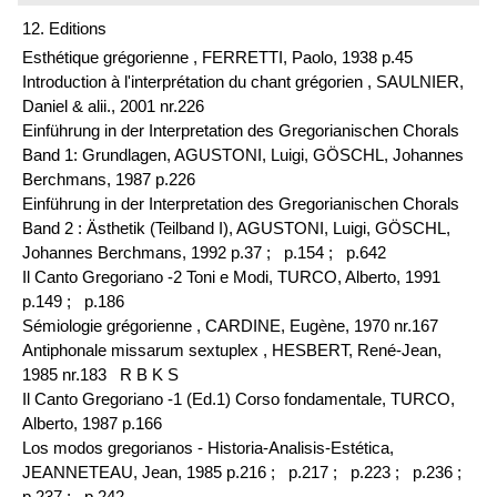
12. Editions
Esthétique grégorienne , FERRETTI, Paolo, 1938 p.45
Introduction à l'interprétation du chant grégorien , SAULNIER,
Daniel & alii., 2001 nr.226
Einführung in der Interpretation des Gregorianischen Chorals
Band 1: Grundlagen, AGUSTONI, Luigi, GÖSCHL, Johannes
Berchmans, 1987 p.226
Einführung in der Interpretation des Gregorianischen Chorals
Band 2 : Ästhetik (Teilband I), AGUSTONI, Luigi, GÖSCHL,
Johannes Berchmans, 1992 p.37 ;
p.154 ;
p.642
Il Canto Gregoriano -2 Toni e Modi, TURCO, Alberto, 1991
p.149 ;
p.186
Sémiologie grégorienne , CARDINE, Eugène, 1970 nr.167
Antiphonale missarum sextuplex , HESBERT, René-Jean,
1985 nr.183 R B K S
Il Canto Gregoriano -1 (Ed.1) Corso fondamentale, TURCO,
Alberto, 1987 p.166
Los modos gregorianos - Historia-Analisis-Estética,
JEANNETEAU, Jean, 1985 p.216 ;
p.217 ;
p.223 ;
p.236 ;
p.237 ;
p.242