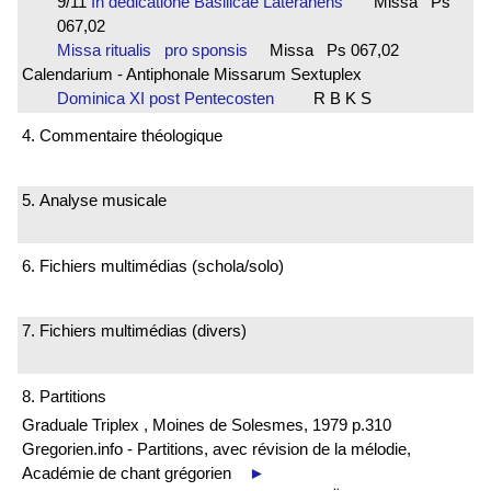
9/11
In dedicatione Basilicae Lateranens
Missa Ps
067,02
Missa ritualis pro sponsis
Missa Ps 067,02
Calendarium - Antiphonale Missarum Sextuplex
Dominica XI post Pentecosten
R B K S
4. Commentaire théologique
5. Analyse musicale
6. Fichiers multimédias (schola/solo)
7. Fichiers multimédias (divers)
8. Partitions
Graduale Triplex , Moines de Solesmes, 1979 p.310
Gregorien.info - Partitions, avec révision de la mélodie,
Académie de chant grégorien
►