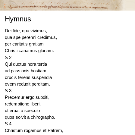
Hymnus
Dei fide, qua vivimus,
qua spe perenni credimus,
per caritatis gratiam
Christi canamus gloriam.
S 2
Qui ductus hora tertia
ad passionis hostiam,
crucis ferens suspendia
ovem reduxit perditam.
S 3
Precemur ergo subditi,
redemptione liberi,
ut eruat a saeculo
quos solvit a chirographo.
S 4
Christum rogamus et Patrem,