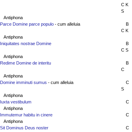
C K
S
Antiphona
Parce Domine parce populo
- cum alleluia
B
C K
Antiphona
Iniquitates nostrae Domine
B
C S
Antiphona
Redime Domine de interitu
B
C
Antiphona
Domine imminuti sumus
- cum alleluia
C
S
Antiphona
Iuxta vestibulum
C
Antiphona
Immutemur habitu in cinere
C
Antiphona
Sit Dominus Deus noster
C