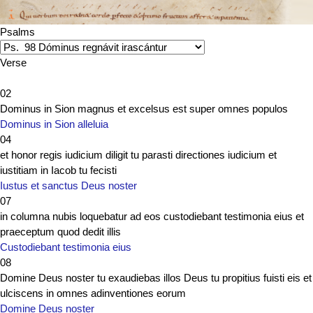
Psalms
Verse
02
Dominus in Sion magnus et excelsus est super omnes populos
Dominus in Sion alleluia
04
et honor regis iudicium diligit tu parasti directiones iudicium et
iustitiam in Iacob tu fecisti
Iustus et sanctus Deus noster
07
in columna nubis loquebatur ad eos custodiebant testimonia eius et
praeceptum quod dedit illis
Custodiebant testimonia eius
08
Domine Deus noster tu exaudiebas illos Deus tu propitius fuisti eis et
ulciscens in omnes adinventiones eorum
Domine Deus noster