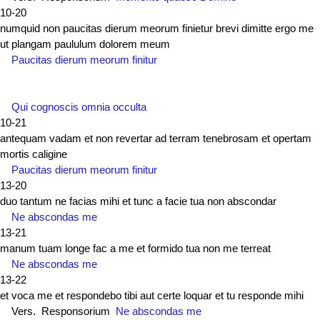
10-20
numquid non paucitas dierum meorum finietur brevi dimitte ergo me
ut plangam paululum dolorem meum
Paucitas dierum meorum finitur
Qui cognoscis omnia occulta
10-21
antequam vadam et non revertar ad terram tenebrosam et opertam
mortis caligine
Paucitas dierum meorum finitur
13-20
duo tantum ne facias mihi et tunc a facie tua non abscondar
Ne abscondas me
13-21
manum tuam longe fac a me et formido tua non me terreat
Ne abscondas me
13-22
et voca me et respondebo tibi aut certe loquar et tu responde mihi
Vers. Responsorium
Ne abscondas me