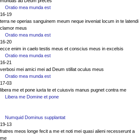
mundas ad Deum preces
Oratio mea munda est
16-19
terra ne operias sanguinem meum neque inveniat locum in te latendi
clamor meus
Oratio mea munda est
16-20
ecce enim in caelo testis meus et conscius meus in excelsis
Oratio mea munda est
16-21
verbosi mei amici mei ad Deum stillat oculus meus
Oratio mea munda est
17-03
libera me et pone iuxta te et cuiusvis manus pugnet contra me
Libera me Domine et pone
Numquid Dominus supplantat
19-13
fratres meos longe fecit a me et noti mei quasi alieni recesserunt a
me