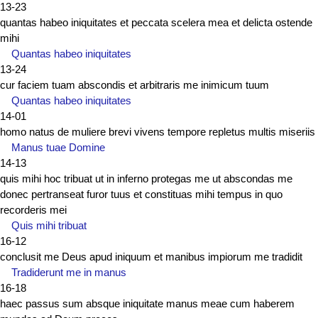
13-23
quantas habeo iniquitates et peccata scelera mea et delicta ostende
mihi
Quantas habeo iniquitates
13-24
cur faciem tuam abscondis et arbitraris me inimicum tuum
Quantas habeo iniquitates
14-01
homo natus de muliere brevi vivens tempore repletus multis miseriis
Manus tuae Domine
14-13
quis mihi hoc tribuat ut in inferno protegas me ut abscondas me
donec pertranseat furor tuus et constituas mihi tempus in quo
recorderis mei
Quis mihi tribuat
16-12
conclusit me Deus apud iniquum et manibus impiorum me tradidit
Tradiderunt me in manus
16-18
haec passus sum absque iniquitate manus meae cum haberem