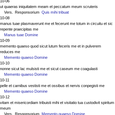
10-06
ut quaeras iniquitatem meam et peccatum meum scruteris
Vers. Responsorium
Quis mihi tribuat
10-08
manus tuae plasmaverunt me et fecerunt me totum in circuitu et sic
repente praecipitas me
Manus tuae Domine
10-09
memento quaeso quod sicut lutum feceris me et in pulverem
reduces me
Memento quaeso Domine
10-10
nonne sicut lac mulsisti me et sicut caseum me coagulasti
Memento quaeso Domine
10-11
pelle et carnibus vestisti me et ossibus et nervis conpegisti me
Memento quaeso Domine
10-12
vitam et misericordiam tribuisti mihi et visitatio tua custodivit spiritum
meum
Vers. Responsorium
Memento quaeso Domine