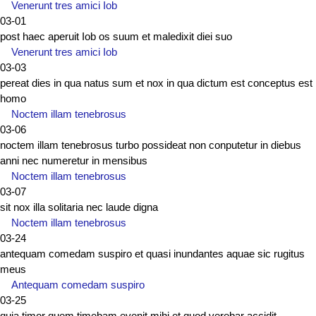
Venerunt tres amici Iob
03-01
post haec aperuit Iob os suum et maledixit diei suo
Venerunt tres amici Iob
03-03
pereat dies in qua natus sum et nox in qua dictum est conceptus est
homo
Noctem illam tenebrosus
03-06
noctem illam tenebrosus turbo possideat non conputetur in diebus
anni nec numeretur in mensibus
Noctem illam tenebrosus
03-07
sit nox illa solitaria nec laude digna
Noctem illam tenebrosus
03-24
antequam comedam suspiro et quasi inundantes aquae sic rugitus
meus
Antequam comedam suspiro
03-25
quia timor quem timebam evenit mihi et quod verebar accidit