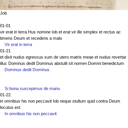
Job
01-01
vir erat in terra Hus nomine Iob et erat vir ille simplex et rectus ac
timens Deum et recedens a malo
Vir erat in terra
01-21
et dixit nudus egressus sum de utero matris meae et nudus revertar
illuc Dominus dedit Dominus abstulit sit nomen Domini benedictum
Dominus dedit Dominus
Si bona suscepimus de manu
01-22
in omnibus his non peccavit Iob neque stultum quid contra Deum
locutus est
In omnibus his non peccavit