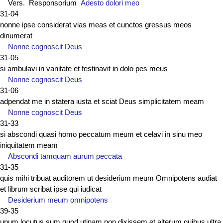
Vers. Responsorium
Adesto dolori meo
31-04
nonne ipse considerat vias meas et cunctos gressus meos
dinumerat
Nonne cognoscit Deus
31-05
si ambulavi in vanitate et festinavit in dolo pes meus
Nonne cognoscit Deus
31-06
adpendat me in statera iusta et sciat Deus simplicitatem meam
Nonne cognoscit Deus
31-33
si abscondi quasi homo peccatum meum et celavi in sinu meo
iniquitatem meam
Abscondi tamquam aurum peccata
31-35
quis mihi tribuat auditorem ut desiderium meum Omnipotens audiat
et librum scribat ipse qui iudicat
Desiderium meum omnipotens
39-35
unum locutus sum quod utinam non dixissem et alterum quibus ultra