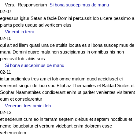
Vers. Responsorium
Si bona suscepimus de manu
02-07
egressus igitur Satan a facie Domini percussit Iob ulcere pessimo a
planta pedis usque ad verticem eius
Vir erat in terra
02-10
qui ait ad illam quasi una de stultis locuta es si bona suscepimus de
manu Domini quare mala non suscipiamus in omnibus his non
peccavit Iob labiis suis
Si bona suscepimus de manu
02-11
igitur audientes tres amici Iob omne malum quod accidisset ei
venerunt singuli de loco suo Eliphaz Themanites et Baldad Suites et
Sophar Naamathites condixerant enim ut pariter venientes visitarent
eum et consolarentur
Venerunt tres amici Iob
02-13
et sederunt cum eo in terram septem diebus et septem noctibus et
nemo loquebatur ei verbum videbant enim dolorem esse
vehementem