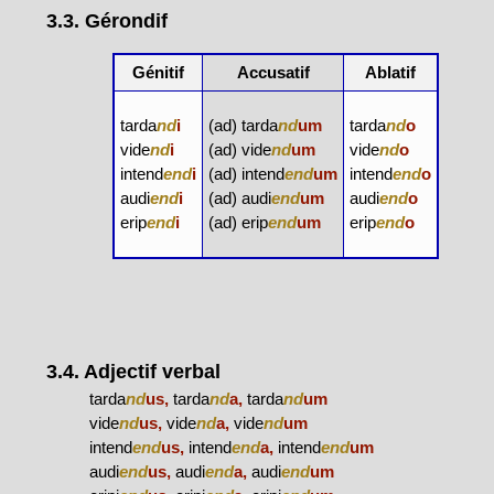
3.3. Gérondif
Génitif
Accusatif
Ablatif
tarda
nd
i
(ad) tarda
nd
um
tarda
nd
o
vide
nd
i
(ad) vide
nd
um
vide
nd
o
intend
end
i
(ad) intend
end
um
intend
end
o
audi
end
i
(ad) audi
end
um
audi
end
o
erip
end
i
(ad) erip
end
um
erip
end
o
3.4. Adjectif verbal
tarda
nd
us,
tarda
nd
a,
tarda
nd
um
vide
nd
us,
vide
nd
a,
vide
nd
um
intend
end
us,
intend
end
a,
intend
end
um
audi
end
us,
audi
end
a,
audi
end
um