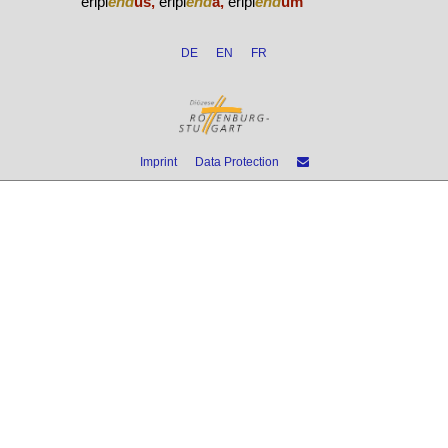
eripi
end
us,
eripi
end
a,
eripi
end
um
DE
EN
FR
Imprint
Data Protection