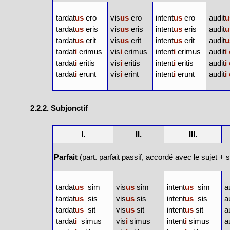
tardat
us
ero
vis
us
ero
intent
us
ero
audit
u
tardat
us
eris
vis
us
eris
intent
us
eris
audit
u
tardat
us
erit
vis
us
erit
intent
us
erit
audit
u
tardat
i
erimus
vis
i
erimus
intent
i
erimus
audit
i
tardat
i
eritis
vis
i
eritis
intent
i
eritis
audit
i
tardat
i
erunt
vis
i
erint
intent
i
erunt
audit
i
2.2.2. Subjonctif
I.
II.
III.
Parfait
(part. parfait passif, accordé avec le sujet +
tardat
us
sim
vis
us
sim
intent
us
sim
a
tardat
us
sis
vis
us
sis
intent
us
sis
a
tardat
us
sit
vis
us
sit
intent
us
sit
a
tardat
i
simus
vis
i
simus
intent
i
simus
a