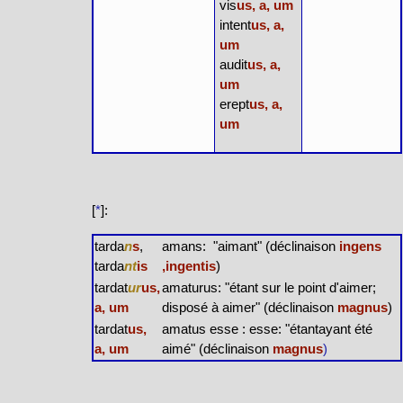
vis
us, a, um
intent
us, a,
um
audit
us, a,
um
erept
us, a,
um
[
*
]:
tarda
n
s
,
amans: "aimant" (déclinaison
ingens
tarda
nt
is
,ingentis
)
tardat
ur
us,
amaturus: "étant sur le point d'aimer;
a, um
disposé à aimer" (déclinaison
magnus
)
tardat
us,
amatus esse : esse: "étantayant été
a, um
aimé" (déclinaison
magnus
)