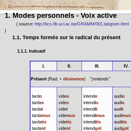
1. Modes personnels - Voix active
( source:
http://bcs.fltr.ucl.ac.be/GRAMM/001.tabgram.html
)
1.1. Temps formés sur le radical du présent
1.1.1. Indicatif
I.
II.
III.
IV.
Présent
(Rad. +
désinence
) "j'entends"
tard
o
vide
o
intend
o
audi
o
tarda
s
vide
s
intend
i
s
audi
s
tarda
t
vide
t
intend
i
t
audi
t
tarda
mus
vide
mus
intend
i
mus
audi
mus
tarda
tis
vide
tis
intend
i
tis
audi
tis
tarda
nt
vide
nt
intend
u
nt
audi
u
nt