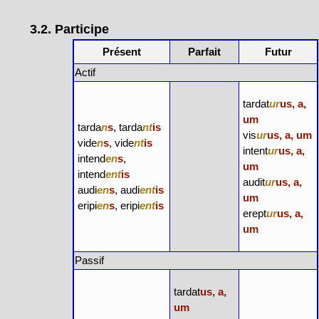
3.2. Participe
Présent
Parfait
Futur
Actif
tardat
ur
us, a,
um
tarda
n
s
, tarda
nt
is
vis
ur
us, a, um
vide
n
s
, vide
nt
is
intent
ur
us, a,
intend
en
s
,
um
intend
ent
is
audit
ur
us, a,
audi
en
s
, audi
ent
is
um
eripi
en
s
, eripi
ent
is
erept
ur
us, a,
um
Passif
tardat
us, a,
um