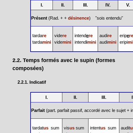
I.
II.
III.
IV.
V.
Présent
(Rad. + +
désinence
) "sois entendu"
tarda
re
vide
re
intend
e
re
audi
re
erip
e
r
tarda
mini
vide
mini
intend
i
mini
audi
mini
eripi
mi
2.2. Temps formés avec le supin (formes
composées)
2.2.1. Indicatif
I.
II.
III.
Parfait
(
part. parfait passif
, accordé avec le sujet + 
tardat
us
sum
vis
us
sum
intent
us
sum
audit
u