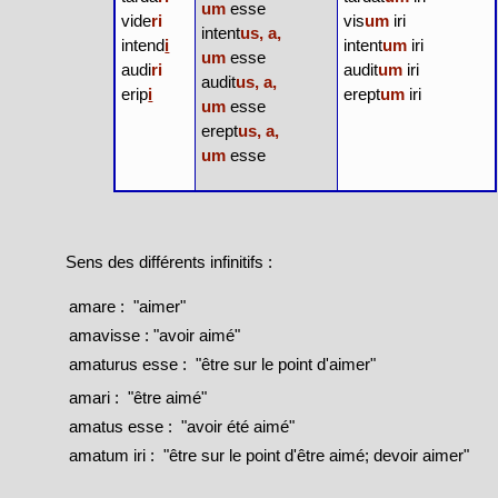
um
esse
vide
ri
vis
um
iri
intent
us, a,
intend
i
intent
um
iri
um
esse
audi
ri
audit
um
iri
audit
us, a,
erip
i
erept
um
iri
um
esse
erept
us, a,
um
esse
Sens des différents infinitifs :
amare : "aimer"
amavisse : "avoir aimé"
amaturus esse : "être sur le point d'aimer"
amari : "être aimé"
amatus esse : "avoir été aimé"
amatum iri : "être sur le point d'être aimé; devoir aimer"