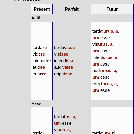
Présent
Parfait
Futur
Actif
tardat
urus, a,
um
esse
vis
urus, a,
tarda
re
tardav
isse
um
esse
vide
re
vis
isse
intent
urus, a,
intend
e
re
intend
isse
um
esse
audi
re
audiv
isse
audit
urus, a,
erip
e
re
eripu
isse
um
esse
erept
urus, a,
um
esse
Passif
tardat
us, a,
um
esse
vis
us, a,
tarda
ri
tardat
um
iri