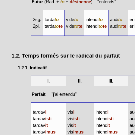
Futur
(Rad. +
to
+
désinence
) "entends"
2sg.
tarda
to
vide
to
intend
i
to
audi
to
eri
2pl.
tarda
to
te
vide
to
te
intend
i
to
te
audi
to
te
eri
1.2. Temps formés sur le radical du parfait
1.2.1. Indicatif
I.
II.
III.
Parfait
"j'ai entendu"
tardav
i
vis
i
intend
i
au
tardav
isti
vis
isti
intend
isti
au
tardav
it
vis
it
intend
it
au
tardav
imus
vis
imus
intend
imus
au