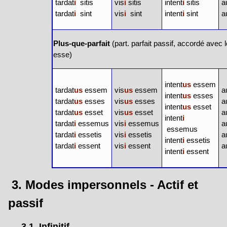
tardat
i
sitis
vis
i
sitis
intent
i
sitis
a
tardat
i
sint
vis
i
sint
intent
i
sint
a
Plus-que-parfait
(part. parfait passif, accordé avec l
esse)
intent
us
essem
tardat
us
essem
vis
us
essem
a
intent
us
esses
tardat
us
esses
vis
us
esses
a
intent
us
esset
tardat
us
esset
vis
us
esset
a
intent
i
tardat
i
essemus
vis
i
essemus
a
essemus
tardat
i
essetis
vis
i
essetis
a
intent
i
essetis
tardat
i
essent
vis
i
essent
a
intent
i
essent
3. Modes impersonnels - Actif et
passif
3.1. Infinitif