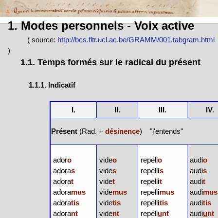
1. Modes personnels - Voix active
( source:
http://bcs.fltr.ucl.ac.be/GRAMM/001.tabgram.html
)
1.1. Temps formés sur le radical du présent
1.1.1. Indicatif
I.
II.
III.
IV.
Présent
(Rad. +
désinence
) "j'entends"
ador
o
vide
o
repell
o
audi
o
adora
s
vide
s
repell
i
s
audi
s
adora
t
vide
t
repell
i
t
audi
t
adora
mus
vide
mus
repell
i
mus
audi
mus
adora
tis
vide
tis
repell
i
tis
audi
tis
adora
nt
vide
nt
repell
u
nt
audi
u
nt