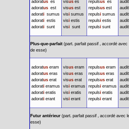
adorat
us
es
vis
us
es
repuls
us
es
audit
adorat
us
est
vis
us
est
repuls
us
est
audit
adorat
i
sumus
vis
i
sumus
repuls
i
sumus
audit
adorat
i
estis
vis
i
estis
repuls
i
estis
audit
adorat
i
sunt
vis
i
sunt
repuls
i
sunt
audit
Plus-que-parfait
(
part. parfait passif
, accordé avec l
de
esse
)
adorat
us
eram
vis
us
eram
repuls
us
eram
audit
adorat
us
eras
vis
us
eras
repuls
us
eras
audit
adorat
us
erat
vis
us
erat
repuls
us
erat
audit
adorat
i
eramus
vis
i
eramus
repuls
i
eramus
audit
adorat
i
eratis
vis
i
eratis
repuls
i
eratis
audit
adorat
i
erant
vis
i
erant
repuls
i
erant
audit
Futur antérieur
(
part. parfait passif
, accordé avec le 
esse
)