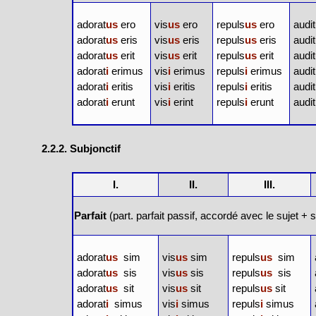
adorat
us
ero
vis
us
ero
repuls
us
ero
audit
adorat
us
eris
vis
us
eris
repuls
us
eris
audit
adorat
us
erit
vis
us
erit
repuls
us
erit
audit
adorat
i
erimus
vis
i
erimus
repuls
i
erimus
audit
adorat
i
eritis
vis
i
eritis
repuls
i
eritis
audit
adorat
i
erunt
vis
i
erint
repuls
i
erunt
audit
2.2.2. Subjonctif
I.
II.
III.
Parfait
(part. parfait passif, accordé avec le sujet +
adorat
us
sim
vis
us
sim
repuls
us
sim
adorat
us
sis
vis
us
sis
repuls
us
sis
adorat
us
sit
vis
us
sit
repuls
us
sit
adorat
i
simus
vis
i
simus
repuls
i
simus