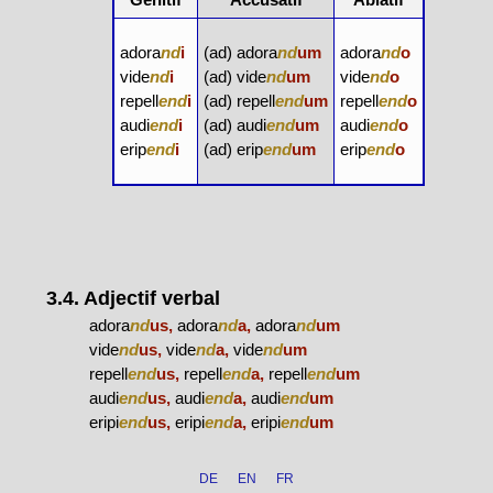
adora
nd
i
(ad) adora
nd
um
adora
nd
o
vide
nd
i
(ad) vide
nd
um
vide
nd
o
repell
end
i
(ad) repell
end
um
repell
end
o
audi
end
i
(ad) audi
end
um
audi
end
o
erip
end
i
(ad) erip
end
um
erip
end
o
3.4. Adjectif verbal
adora
nd
us,
adora
nd
a,
adora
nd
um
vide
nd
us,
vide
nd
a,
vide
nd
um
repell
end
us,
repell
end
a,
repell
end
um
audi
end
us,
audi
end
a,
audi
end
um
eripi
end
us,
eripi
end
a,
eripi
end
um
DE
EN
FR