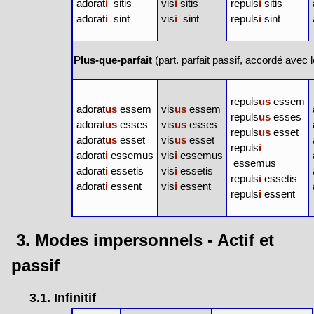
adorat
i
sitis
vis
i
sitis
repuls
i
sitis
adorat
i
sint
vis
i
sint
repuls
i
sint
Plus-que-parfait
(part. parfait passif, accordé avec 
repuls
us
essem
adorat
us
essem
vis
us
essem
repuls
us
esses
adorat
us
esses
vis
us
esses
repuls
us
esset
adorat
us
esset
vis
us
esset
repuls
i
adorat
i
essemus
vis
i
essemus
essemus
adorat
i
essetis
vis
i
essetis
repuls
i
essetis
adorat
i
essent
vis
i
essent
repuls
i
essent
3. Modes impersonnels - Actif et
passif
3.1. Infinitif