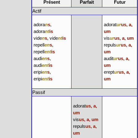
Présent
Parfait
Futur
Actif
adora
n
s
,
adorat
ur
us, a,
adora
nt
is
um
vide
n
s
, vide
nt
is
vis
ur
us, a, um
repell
en
s
,
repuls
ur
us, a,
repell
ent
is
um
audi
en
s
,
audit
ur
us, a,
audi
ent
is
um
eripi
en
s
,
erept
ur
us, a,
eripi
ent
is
um
Passif
adorat
us, a,
um
vis
us, a, um
repuls
us, a,
um