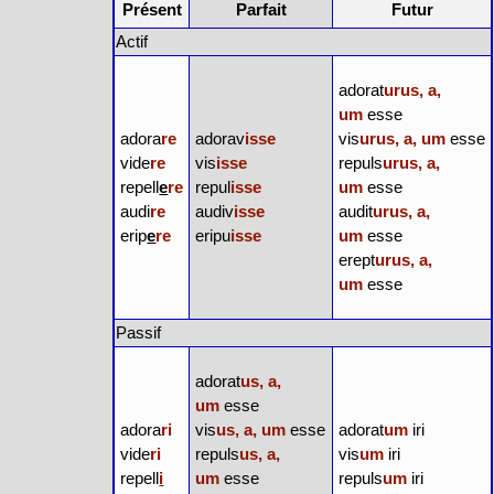
Présent
Parfait
Futur
Actif
adorat
urus, a,
um
esse
adora
re
adorav
isse
vis
urus, a, um
esse
vide
re
vis
isse
repuls
urus, a,
repell
e
re
repul
isse
um
esse
audi
re
audiv
isse
audit
urus, a,
erip
e
re
eripu
isse
um
esse
erept
urus, a,
um
esse
Passif
adorat
us, a,
um
esse
adora
ri
vis
us, a, um
esse
adorat
um
iri
vide
ri
repuls
us, a,
vis
um
iri
repell
i
um
esse
repuls
um
iri