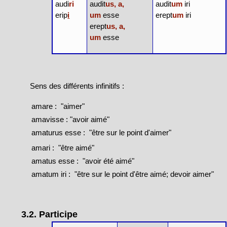
audi
ri
audit
us, a,
audit
um
iri
erip
i
um
esse
erept
um
iri
erept
us, a,
um
esse
Sens des différents infinitifs :
amare : "aimer"
amavisse : "avoir aimé"
amaturus esse : "être sur le point d'aimer"
amari : "être aimé"
amatus esse : "avoir été aimé"
amatum iri : "être sur le point d'être aimé; devoir aimer"
3.2. Participe