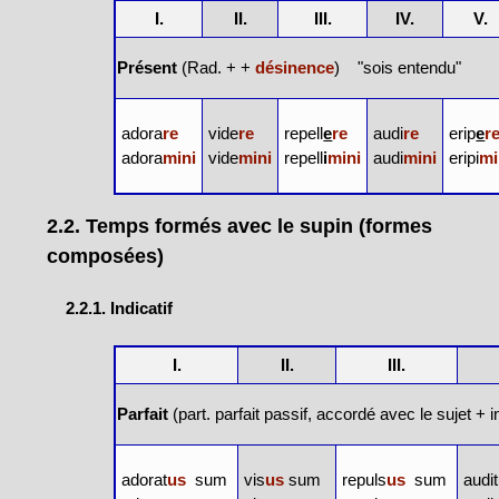
I.
II.
III.
IV.
V.
Présent
(Rad. + +
désinence
) "sois entendu"
adora
re
vide
re
repell
e
re
audi
re
erip
e
r
adora
mini
vide
mini
repell
i
mini
audi
mini
eripi
mi
2.2. Temps formés avec le supin (formes
composées)
2.2.1. Indicatif
I.
II.
III.
Parfait
(
part. parfait passif
, accordé avec le sujet + 
adorat
us
sum
vis
us
sum
repuls
us
sum
audit