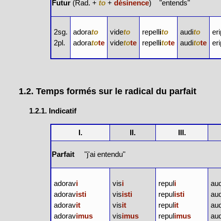
Futur
(Rad. +
to
+
désinence
) "entends"
2sg.
adora
to
vide
to
repell
i
to
audi
to
eri
2pl.
adora
to
te
vide
to
te
repell
i
to
te
audi
to
te
eri
1.2. Temps formés sur le radical du parfait
1.2.1. Indicatif
I.
II.
III.
Parfait
"j'ai entendu"
adorav
i
vis
i
repul
i
au
adorav
isti
vis
isti
repul
isti
au
adorav
it
vis
it
repul
it
au
adorav
imus
vis
imus
repul
imus
au