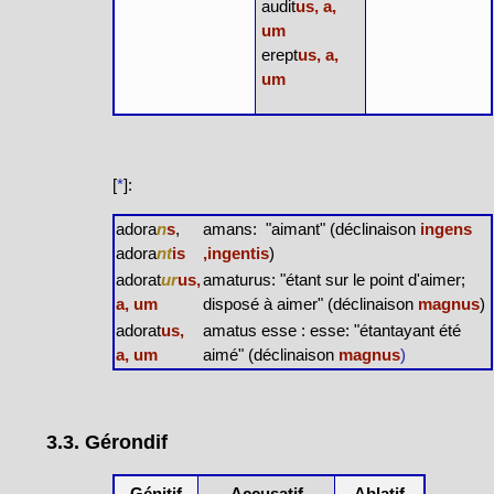
audit
us, a,
um
erept
us, a,
um
[
*
]:
adora
n
s
,
amans: "aimant" (déclinaison
ingens
adora
nt
is
,ingentis
)
adorat
ur
us,
amaturus: "étant sur le point d'aimer;
a, um
disposé à aimer" (déclinaison
magnus
)
adorat
us,
amatus esse : esse: "étantayant été
a, um
aimé" (déclinaison
magnus
)
3.3. Gérondif
Génitif
Accusatif
Ablatif