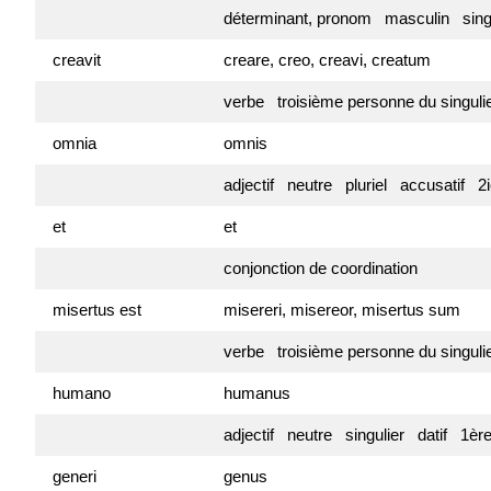
déterminant, pronom masculin singu
creavit
creare, creo, creavi, creatum
verbe troisième personne du singuli
omnia
omnis
adjectif neutre pluriel accusatif 
et
et
conjonction de coordination
misertus est
misereri, misereor, misertus sum
verbe troisième personne du singul
humano
humanus
adjectif neutre singulier datif 1è
generi
genus