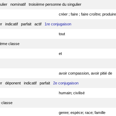
lier nominatif troisième personne du singulier
créer ; faire ; faire croître; produire
er indicatif parfait actif
1re conjugaison
tout
2ième classe
et
avoir compassion, avoir pitié de
ier déponent indicatif parfait
2e conjugaison
humain; civilisé
re classe
genre; espèce; race; famille