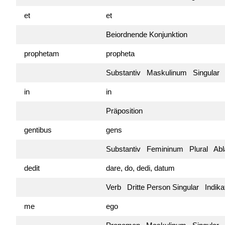
et
et
Beiordnende Konjunktion
prophetam
propheta
Substantiv Maskulinum Singular 
in
in
Präposition
gentibus
gens
Substantiv Femininum Plural Abla
dedit
dare, do, dedi, datum
Verb Dritte Person Singular Indik
me
ego