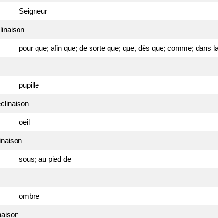
Seigneur
clinaison
pour que; afin que; de sorte que; que, dès que; comme; dans 
pupille
éclinaison
oeil
linaison
sous; au pied de
ombre
inaison