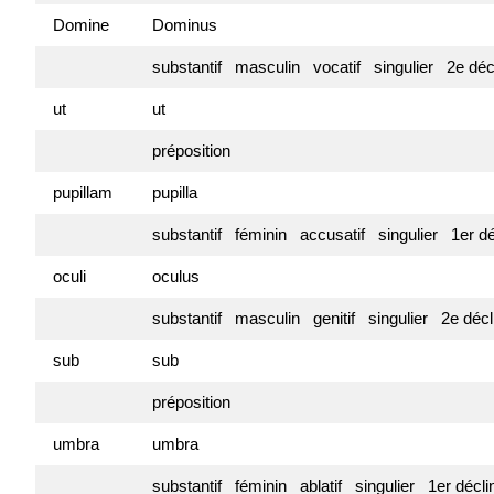
Domine
Dominus
substantif masculin vocatif singulier 2e dé
ut
ut
préposition
pupillam
pupilla
substantif féminin accusatif singulier 1er d
oculi
oculus
substantif masculin genitif singulier 2e déc
sub
sub
préposition
umbra
umbra
substantif féminin ablatif singulier 1er décl