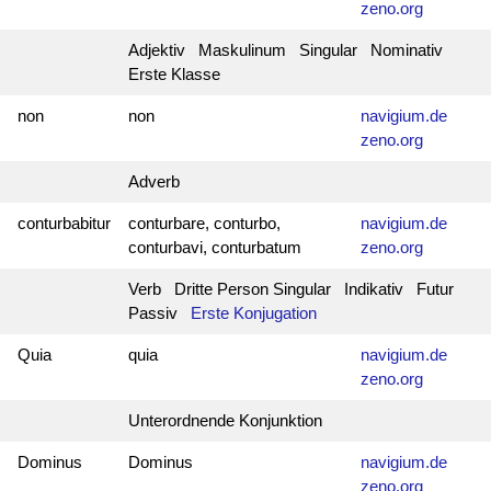
zeno.org
Adjektiv Maskulinum Singular Nominativ
Erste Klasse
non
non
navigium.de
zeno.org
Adverb
conturbabitur
conturbare, conturbo,
navigium.de
conturbavi, conturbatum
zeno.org
Verb Dritte Person Singular Indikativ Futur
Passiv
Erste Konjugation
Quia
quia
navigium.de
zeno.org
Unterordnende Konjunktion
Dominus
Dominus
navigium.de
zeno.org