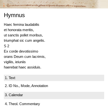
Hymnus
Haec femina laudabilis
et honorata meritis,
ut sanctis pollet moribus,
triumphat sic cum angelis.
S 2
Ex corde devotissimo
orans Deum cum lacrimis,
vigiliis, ieiuniis
haerebat haec assiduis.
1. Text
2. ID No., Mode, Annotation
3. Calendar
4. Theol. Commentary