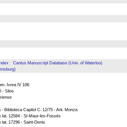
Index
Cantus Manuscript Database (Univ. of Waterloo)
ensburg)
rom. Ivrea IV 106
 - Silos
uriense
 - Biblioteca Capitol C. 12/75 - Ant. Monza
e lat. 12584 - St-Maur-les-Fossés
 lat. 17296 - Saint-Denis