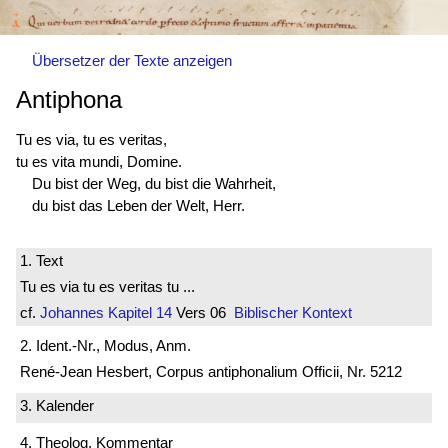
Übersetzer der Texte anzeigen
Antiphona
Tu es via, tu es veritas,
tu es vita mundi, Domine.
Du bist der Weg, du bist die Wahrheit,
du bist das Leben der Welt, Herr.
1. Text
Tu es via tu es veritas tu ...
cf.
Johannes
Kapitel 14
Vers 06
Biblischer Kontext
2. Ident.-Nr., Modus, Anm.
René-Jean Hesbert, Corpus antiphonalium Officii, Nr. 5212
3. Kalender
4. Theolog. Kommentar