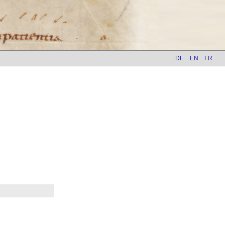
DE
EN
FR