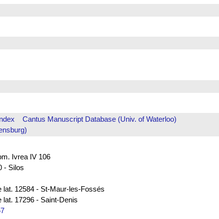
Index
Cantus Manuscript Database (Univ. of Waterloo)
ensburg)
rom. Ivrea IV 106
 - Silos
e lat. 12584 - St-Maur-les-Fossés
 lat. 17296 - Saint-Denis
57