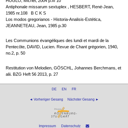
HUGLO, Michel, 2004 p.III 10
Antiphonale missarum sextuplex , HESBERT, René-Jean,
1985 nr.108 B C K S
Los modos gregorianos - Historia-Analisis-Estética,
JEANNETEAU, Jean, 1985 p.30
Les Communions évangéliques des lundi et mardi de la
Pentecôte, DAVID, Lucien. Revue de Chant grégorien, 1940,
no.2, p. 50
Restitution von Melodien, GÖSCHL, Johannes Berchmans, et
alii. BZG Heft 56 2013, p. 27
DE
EN
FR
◄ Vorheriger Gesang
Nächster Gesang ►
Impressum
Datenschutz