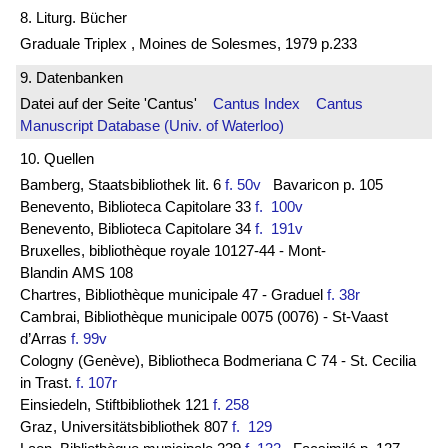
8. Liturg. Bücher
Graduale Triplex , Moines de Solesmes, 1979 p.233
9. Datenbanken
Datei auf der Seite 'Cantus'
Cantus Index
Cantus
Manuscript Database (Univ. of Waterloo)
10. Quellen
Bamberg, Staatsbibliothek lit. 6
f. 50v
Bavaricon p. 105
Benevento, Biblioteca Capitolare 33
f. 100v
Benevento, Biblioteca Capitolare 34
f. 191v
Bruxelles, bibliothèque royale 10127-44 - Mont-
Blandin AMS 108
Chartres, Bibliothèque municipale 47 - Graduel
f. 38r
Cambrai, Bibliothèque municipale 0075 (0076) - St-Vaast
d’Arras
f. 99v
Cologny (Genève), Bibliotheca Bodmeriana C 74 - St. Cecilia
in Trast.
f. 107r
Einsiedeln, Stiftbibliothek 121
f. 258
Graz, Universitätsbibliothek 807
f. 129