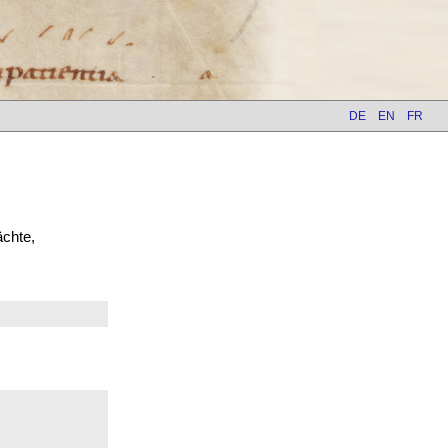
DE
EN
FR
ächte,