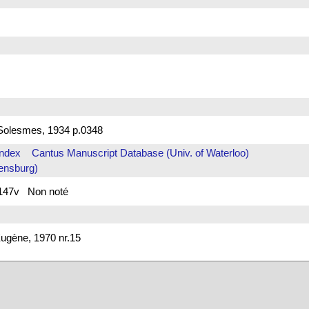
Solesmes, 1934 p.0348
Index
Cantus Manuscript Database (Univ. of Waterloo)
ensburg)
f. 147v Non noté
ugène, 1970 nr.15