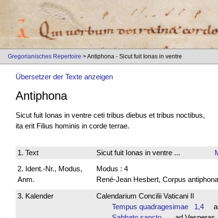
Gregorianisches Repertoire
> Antiphona - Sicut fuit Ionas in ventre
Übersetzer der Texte anzeigen
Antiphona
Sicut fuit Ionas in ventre ceti tribus diebus et tribus noctibus,
ita erit Filius hominis in corde terrae.
1. Text
Sicut fuit Ionas in ventre ...
2. Ident.-Nr., Modus,
Modus : 4
Anm.
René-Jean Hesbert, Corpus antiphonali
3. Kalender
Calendarium Concilii Vaticani II
Tempus quadragesimae 1,4
ad 
Sabbato sancto
ad Vespera