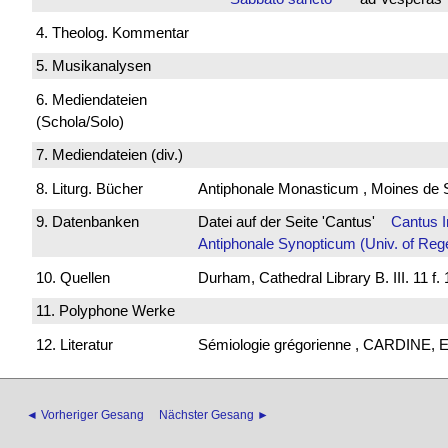
4. Theolog. Kommentar
5. Musikanalysen
6. Mediendateien
(Schola/Solo)
7. Mediendateien (div.)
8. Liturg. Bücher
Antiphonale Monasticum , Moines de 
9. Datenbanken
Datei auf der Seite 'Cantus'
Cantus 
Antiphonale Synopticum (Univ. of Reg
10. Quellen
Durham, Cathedral Library B. III. 11 
11. Polyphone Werke
12. Literatur
Sémiologie grégorienne , CARDINE, E
◄ Vorheriger Gesang
Nächster Gesang ►