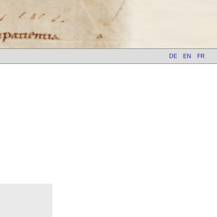
DE
EN
FR