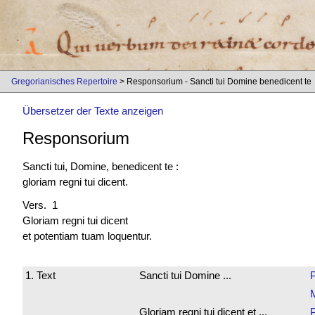
Gregorianisches Repertoire
> Responsorium - Sancti tui Domine benedicent te
Übersetzer der Texte anzeigen
Responsorium
Sancti tui, Domine, benedicent te :
gloriam regni tui dicent.
Vers. 1
Gloriam regni tui dicent
et potentiam tuam loquentur.
1. Text
Sancti tui Domine ...
Gloriam regni tui dicent et ...