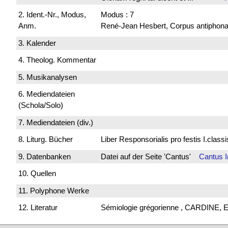
2. Ident.-Nr., Modus,
Modus : 7
Anm.
René-Jean Hesbert, Corpus antiphonali
3. Kalender
4. Theolog. Kommentar
5. Musikanalysen
6. Mediendateien
(Schola/Solo)
7. Mediendateien (div.)
8. Liturg. Bücher
Liber Responsorialis pro festis I.cla
9. Datenbanken
Datei auf der Seite 'Cantus'
Cantus 
10. Quellen
11. Polyphone Werke
12. Literatur
Sémiologie grégorienne , CARDINE, E