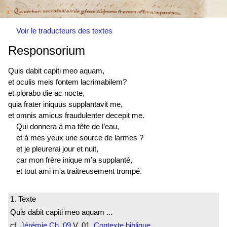
Voir le traducteurs des textes
Responsorium
Quis dabit capiti meo aquam,
et oculis meis fontem lacrimabilem?
et plorabo die ac nocte,
quia frater iniquus supplantavit me,
et omnis amicus fraudulenter decepit me.
Qui donnera à ma tête de l’eau,
et à mes yeux une source de larmes ?
et je pleurerai jour et nuit,
car mon frère inique m’a supplanté,
et tout ami m'a traitreusement trompé.
1. Texte
Quis dabit capiti meo aquam ...
cf.
Jérémie
Ch. 09
V. 01
Contexte biblique