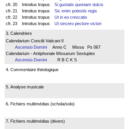
cfr. 20 Introitus tropus
Si gustatis quoniam dulcis
cfr. 21 Introitus tropus
Sic enim potestis regis
cfr. 22 Introitus tropus
Ut in eo crescatis
cfr. 23 Introitus tropus
Ut sincero pectore victori
3. Calendriers
Calendarium Concilii Vaticani II
Ascensio Domini
Anno C Missa Ps 067
Calendarium - Antiphonale Missarum Sextuplex
Ascensio Domini
R B C K S
4. Commentaire théologique
5. Analyse musicale
6. Fichiers multimédias (schola/solo)
7. Fichiers multimédias (divers)