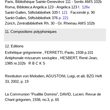
Paris, Bibliothèque Sainte-Geneviève 111 - Senlis AMS 102b
Roma, Biblioteca Angelica 123 - Angelica 123
f. 126v
Sankt-Gallen, Stiftsbibliothek 339
f. 121
Facsimilé p. 90
Sankt-Gallen, Stiftsbibliothek 376
p. 221
Zürich, Zentralbibliothek Rh. 30 - Gr. Rheinau AMS 102b
11. Compositions polyphoniques
12. Editions
Esthétique grégorienne , FERRETTI, Paolo, 1938 p.101
Antiphonale missarum sextuplex , HESBERT, René-Jean,
1985 nr.102b R B C K S
Restitution von Melodien, AGUSTONI, Luigi, et alii. BZG Heft
33, 2002, p. 19
La Communion "Psallite Domino", DAVID, Lucien. Revue de
Chant grégorien, 1938, no.3, p. 65