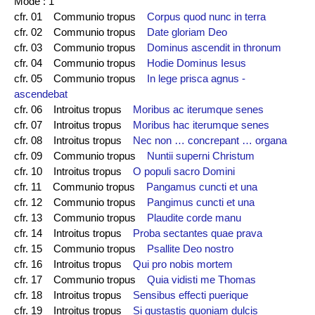
Mode : 1
cfr. 01 Communio tropus
Corpus quod nunc in terra
cfr. 02 Communio tropus
Date gloriam Deo
cfr. 03 Communio tropus
Dominus ascendit in thronum
cfr. 04 Communio tropus
Hodie Dominus Iesus
cfr. 05 Communio tropus
In lege prisca agnus -
ascendebat
cfr. 06 Introitus tropus
Moribus ac iterumque senes
cfr. 07 Introitus tropus
Moribus hac iterumque senes
cfr. 08 Introitus tropus
Nec non … concrepant … organa
cfr. 09 Communio tropus
Nuntii superni Christum
cfr. 10 Introitus tropus
O populi sacro Domini
cfr. 11 Communio tropus
Pangamus cuncti et una
cfr. 12 Communio tropus
Pangimus cuncti et una
cfr. 13 Communio tropus
Plaudite corde manu
cfr. 14 Introitus tropus
Proba sectantes quae prava
cfr. 15 Communio tropus
Psallite Deo nostro
cfr. 16 Introitus tropus
Qui pro nobis mortem
cfr. 17 Communio tropus
Quia vidisti me Thomas
cfr. 18 Introitus tropus
Sensibus effecti puerique
cfr. 19 Introitus tropus
Si gustastis quoniam dulcis