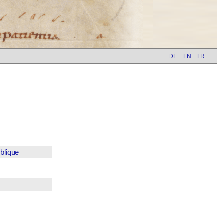
DE
EN
FR
blique