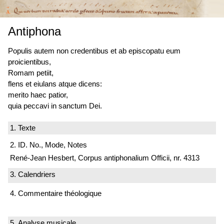
Antiphona
Populis autem non credentibus et ab episcopatu eum
proicientibus,
Romam petiit,
flens et eiulans atque dicens:
merito haec patior,
quia peccavi in sanctum Dei.
1. Texte
2. ID. No., Mode, Notes
René-Jean Hesbert, Corpus antiphonalium Officii, nr. 4313
3. Calendriers
4. Commentaire théologique
5. Analyse musicale