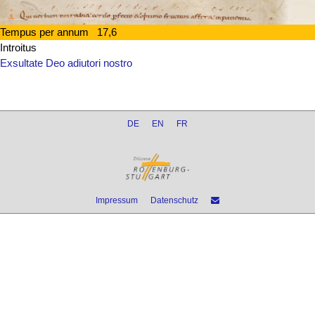
Tempus per annum 17,6
Introitus
Exsultate Deo adiutori nostro
DE
EN
FR
Impressum
Datenschutz