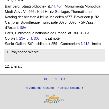
Bamberg, Staatsbibliothek lit.7
f. 45r
Monumenta Monodica
Medii Aevi, VII,266 ; Karl-Heinz Schlager, Thematischer
Katalog der ältesten Alleluia-Melodien n°77 Bavaricon p. 92
Cambrai, Bibliothèque municipale 0075 (0076) - St-Vaast
d’Arras
f. 98v
Paris, Bibliothèque nationale de France lat 18010 - Gr.
Corbie
f. 29v
,
f. 30v
Incipit noté
Sankt-Gallen, Stiftsbibliothek 359 - Cantatorium
f. 118
incipit
11. Polyphone Werke
12. Literatur
DE
EN
FR
◄ Vorheriger Gesang
Nächster Gesang ►