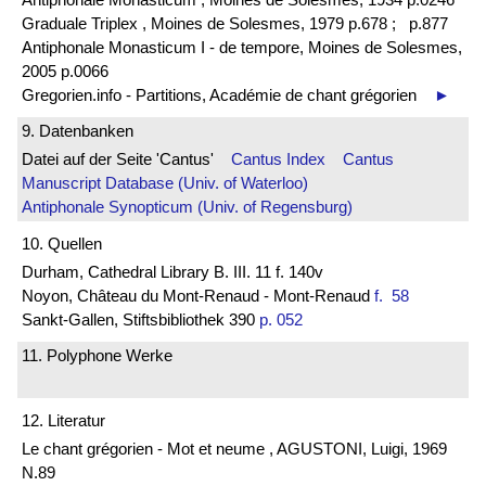
Graduale Triplex , Moines de Solesmes, 1979 p.678 ;
p.877
Antiphonale Monasticum I - de tempore, Moines de Solesmes,
2005 p.0066
Gregorien.info - Partitions, Académie de chant grégorien
►
9. Datenbanken
Datei auf der Seite 'Cantus'
Cantus Index
Cantus
Manuscript Database (Univ. of Waterloo)
Antiphonale Synopticum (Univ. of Regensburg)
10. Quellen
Durham, Cathedral Library B. III. 11 f. 140v
Noyon, Château du Mont-Renaud - Mont-Renaud
f. 58
Sankt-Gallen, Stiftsbibliothek 390
p. 052
11. Polyphone Werke
12. Literatur
Le chant grégorien - Mot et neume , AGUSTONI, Luigi, 1969
N.89