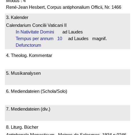
Modus : 4
René-Jean Hesbert, Corpus antiphonalium Officii, Nr. 1466
3. Kalender
Calendarium Concilii Vaticani II
In Nativitate Domini
ad Laudes
Tempus per annum 10
ad Laudes magnif.
Defunctorum
4. Theolog. Kommentar
5. Musikanalysen
6. Mediendateien (Schola/Solo)
7. Mediendateien (div.)
8. Liturg. Bücher
Antiphonale Monasticum , Moines de Solesmes, 1934 p.0246