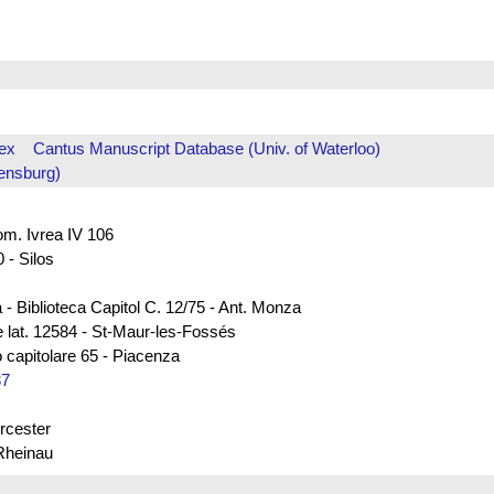
ex
Cantus Manuscript Database (Univ. of Waterloo)
ensburg)
rom. Ivrea IV 106
 - Silos
 - Biblioteca Capitol C. 12/75 - Ant. Monza
e lat. 12584 - St-Maur-les-Fossés
 capitolare 65 - Piacenza
37
rcester
 Rheinau