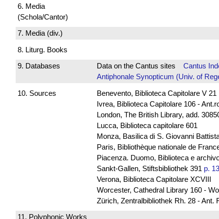
6. Media
(Schola/Cantor)
7. Media (div.)
8. Liturg. Books
9. Databases
Data on the Cantus sites
Cantus Ind
Antiphonale Synopticum (Univ. of Reg
10. Sources
Benevento, Biblioteca Capitolare V 21
Ivrea, Biblioteca Capitolare 106 - Ant.
London, The British Library, add. 30850
Lucca, Biblioteca capitolare 601
Monza, Basilica di S. Giovanni Battista
Paris, Bibliothèque nationale de Franc
Piacenza. Duomo, Biblioteca e archivo
Sankt-Gallen, Stiftsbibliothek 391
p. 1
Verona, Biblioteca Capitolare XCVIII
Worcester, Cathedral Library 160 - Wo
Zürich, Zentralbibliothek Rh. 28 - Ant.
11. Polyphonic Works