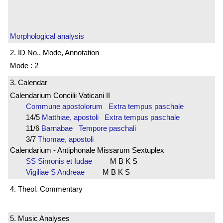
Morphological analysis
2. ID No., Mode, Annotation
Mode : 2
3. Calendar
Calendarium Concilii Vaticani II
Commune apostolorum Extra tempus paschale
14/5
Matthiae, apostoli Extra tempus paschale
11/6
Barnabae Tempore paschali
3/7
Thomae, apostoli
Calendarium - Antiphonale Missarum Sextuplex
SS Simonis et Iudae
M B K S
Vigiliae S Andreae
M B K S
4. Theol. Commentary
5. Music Analyses