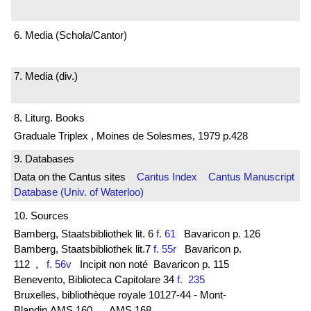
6. Media (Schola/Cantor)
7. Media (div.)
8. Liturg. Books
Graduale Triplex , Moines de Solesmes, 1979 p.428
9. Databases
Data on the Cantus sites
Cantus Index
Cantus Manuscript
Database (Univ. of Waterloo)
10. Sources
Bamberg, Staatsbibliothek lit. 6
f. 61
Bavaricon p. 126
Bamberg, Staatsbibliothek lit.7
f. 55r
Bavaricon p.
112
,
f. 56v
Incipit non noté Bavaricon p. 115
Benevento, Biblioteca Capitolare 34
f. 235
Bruxelles, bibliothèque royale 10127-44 - Mont-
Blandin AMS 160
, AMS 168