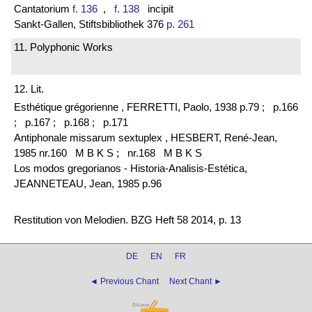
Cantatorium
f. 136
,
f. 138
incipit
Sankt-Gallen, Stiftsbibliothek 376
p. 261
11. Polyphonic Works
12. Lit.
Esthétique grégorienne , FERRETTI, Paolo, 1938 p.79 ;
p.166
;
p.167 ;
p.168 ;
p.171
Antiphonale missarum sextuplex , HESBERT, René-Jean,
1985 nr.160 M B K S ;
nr.168 M B K S
Los modos gregorianos - Historia-Analisis-Estética,
JEANNETEAU, Jean, 1985 p.96
Restitution von Melodien. BZG Heft 58 2014, p. 13
DE
EN
FR
◄ Previous Chant
Next Chant ►