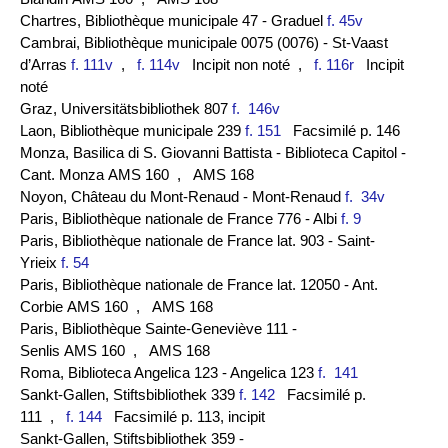
Chartres, Bibliothèque municipale 47 - Graduel
f. 45v
Cambrai, Bibliothèque municipale 0075 (0076) - St-Vaast
d’Arras
f. 111v
,
f. 114v
Incipit non noté
,
f. 116r
Incipit
noté
Graz, Universitätsbibliothek 807
f. 146v
Laon, Bibliothèque municipale 239
f. 151
Facsimilé p. 146
Monza, Basilica di S. Giovanni Battista - Biblioteca Capitol -
Cant. Monza AMS 160
, AMS 168
Noyon, Château du Mont-Renaud - Mont-Renaud
f. 34v
Paris, Bibliothèque nationale de France 776 - Albi
f. 9
Paris, Bibliothèque nationale de France lat. 903 - Saint-
Yrieix
f. 54
Paris, Bibliothèque nationale de France lat. 12050 - Ant.
Corbie AMS 160
, AMS 168
Paris, Bibliothèque Sainte-Geneviève 111 -
Senlis AMS 160
, AMS 168
Roma, Biblioteca Angelica 123 - Angelica 123
f. 141
Sankt-Gallen, Stiftsbibliothek 339
f. 142
Facsimilé p.
111
,
f. 144
Facsimilé p. 113, incipit
Sankt-Gallen, Stiftsbibliothek 359 -