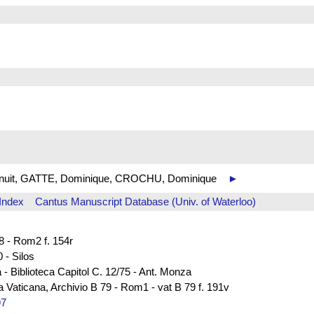
 de nuit, GATTE, Dominique, CROCHU, Dominique
►
Index
Cantus Manuscript Database (Univ. of Waterloo)
88 - Rom2 f. 154r
 - Silos
 - Biblioteca Capitol C. 12/75 - Ant. Monza
ca Vaticana, Archivio B 79 - Rom1 - vat B 79 f. 191v
97