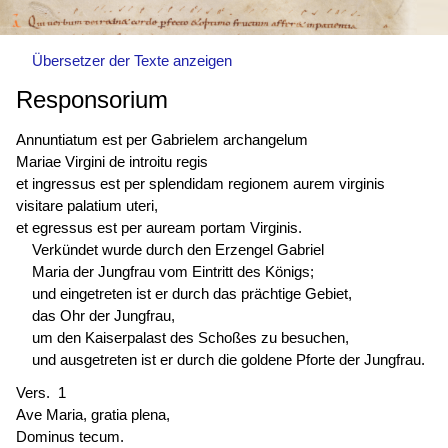
Übersetzer der Texte anzeigen
Responsorium
Annuntiatum est
per Gabrielem archangelum
Mariae Virgini de introitu regis
et
ingressus est
per splendidam regionem aurem virginis
visitare palatium uteri,
et
egressus est
per auream portam Virginis.
Verkündet wurde durch den Erzengel Gabriel
Maria der Jungfrau vom Eintritt des Königs;
und eingetreten ist er durch das prächtige Gebiet,
das Ohr der Jungfrau,
um den Kaiserpalast des Schoßes zu besuchen,
und ausgetreten ist er durch die goldene Pforte der Jungfrau.
Vers. 1
Ave Maria, gratia plena,
Dominus tecum.