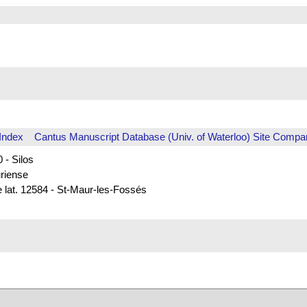
Index
Cantus Manuscript Database (Univ. of Waterloo)
Site Compar
 - Silos
uriense
e lat. 12584 - St-Maur-les-Fossés