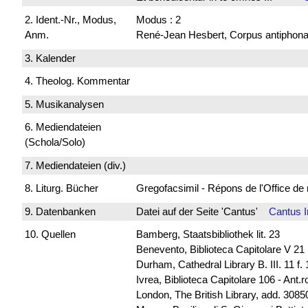
2. Ident.-Nr., Modus,
Modus : 2
Anm.
René-Jean Hesbert, Corpus antiphonali
3. Kalender
4. Theolog. Kommentar
5. Musikanalysen
6. Mediendateien
(Schola/Solo)
7. Mediendateien (div.)
8. Liturg. Bücher
Gregofacsimil - Répons de l'Office
9. Datenbanken
Datei auf der Seite 'Cantus'
Cantus 
10. Quellen
Bamberg, Staatsbibliothek lit. 23
Benevento, Biblioteca Capitolare V 21
Durham, Cathedral Library B. III. 11 f. 
Ivrea, Biblioteca Capitolare 106 - Ant.
London, The British Library, add. 30850