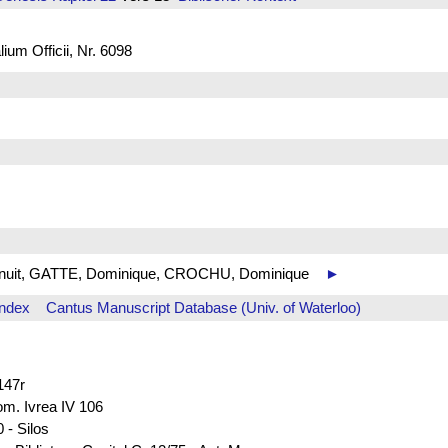
um Officii, Nr. 6098
 de nuit, GATTE, Dominique, CROCHU, Dominique
►
Index
Cantus Manuscript Database (Univ. of Waterloo)
147r
rom. Ivrea IV 106
 - Silos