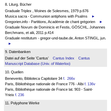
8. Liturg. Bücher
Graduale Triplex , Moines de Solesmes, 1979 p.676
Musica sacra - Communion antiphons with Psalms
►
Gregorien.info - Partitions, Académie de chant grégorien
►
Graduale Novum de Dominicis et Festis, GÖSCHL, Johannes
Berchmans, et alii, 2011 p.414
Graduale restitutum - gregor-und-taube.de, Anton STINGL, jun.
►
9. Datenbanken
Datei auf der Seite 'Cantus'
Cantus Index
Cantus
Manuscript Database (Univ. of Waterloo)
10. Quellen
Benevento, Biblioteca Capitolare 34
f. 266v
Paris, Bibliothèque nationale de France 776 - Albi
f. 136v
Paris, Bibliothèque nationale de France lat. 903 - Saint-
Yrieix
f. 236
11. Polyphone Werke