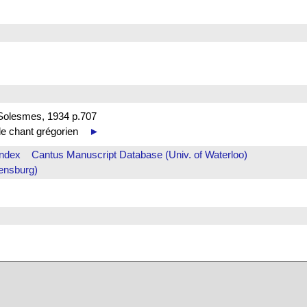
Solesmes, 1934 p.707
 de chant grégorien
►
Index
Cantus Manuscript Database (Univ. of Waterloo)
ensburg)