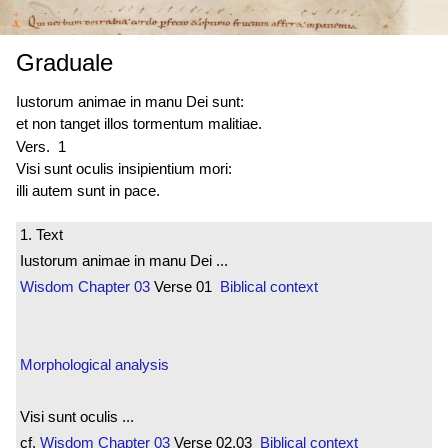
Graduale
Iustorum animae in manu Dei sunt:
et non tanget illos tormentum malitiae.
Vers. 1
Visi sunt oculis insipientium mori:
illi autem sunt in pace.
1. Text
Iustorum animae in manu Dei ...
Wisdom
Chapter 03
Verse 01
Biblical context
Morphological analysis
Visi sunt oculis ...
cf.
Wisdom
Chapter 03
Verse 02.03
Biblical context