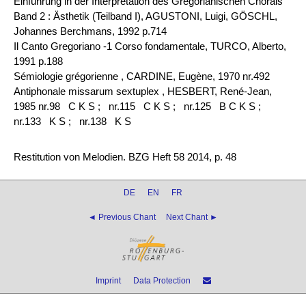
Einführung in der Interpretation des Gregorianischen Chorals
Band 2 : Ästhetik (Teilband I), AGUSTONI, Luigi, GÖSCHL,
Johannes Berchmans, 1992 p.714
Il Canto Gregoriano -1 Corso fondamentale, TURCO, Alberto,
1991 p.188
Sémiologie grégorienne , CARDINE, Eugène, 1970 nr.492
Antiphonale missarum sextuplex , HESBERT, René-Jean,
1985 nr.98 C K S ;
nr.115 C K S ;
nr.125 B C K S ;
nr.133 K S ;
nr.138 K S
Restitution von Melodien. BZG Heft 58 2014, p. 48
DE
EN
FR
◄ Previous Chant
Next Chant ►
Imprint
Data Protection