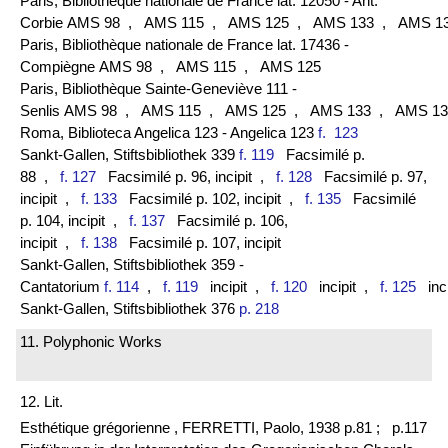
Paris, Bibliothèque nationale de France lat. 12050 - Ant.
Corbie AMS 98
, AMS 115
, AMS 125
, AMS 133
, AMS 1
Paris, Bibliothèque nationale de France lat. 17436 -
Compiègne AMS 98
, AMS 115
, AMS 125
Paris, Bibliothèque Sainte-Geneviève 111 -
Senlis AMS 98
, AMS 115
, AMS 125
, AMS 133
, AMS 13
Roma, Biblioteca Angelica 123 - Angelica 123
f. 123
Sankt-Gallen, Stiftsbibliothek 339
f. 119
Facsimilé p.
88
,
f. 127
Facsimilé p. 96, incipit
,
f. 128
Facsimilé p. 97,
incipit
,
f. 133
Facsimilé p. 102, incipit
,
f. 135
Facsimilé
p. 104, incipit
,
f. 137
Facsimilé p. 106,
incipit
,
f. 138
Facsimilé p. 107, incipit
Sankt-Gallen, Stiftsbibliothek 359 -
Cantatorium
f. 114
,
f. 119
incipit
,
f. 120
incipit
,
f. 125
inci
Sankt-Gallen, Stiftsbibliothek 376
p. 218
11. Polyphonic Works
12. Lit.
Esthétique grégorienne , FERRETTI, Paolo, 1938 p.81 ;
p.117