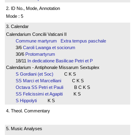
2. ID No., Mode, Annotation
Mode : 5
3. Calendar
Calendarium Concilii Vaticani II
Commune martyrum Extra tempus paschale
3/6
Caroli Lwanga et sociorum
30/6
Protomartyrum
18/11
In dedicatione Basilicae Petri et P
Calendarium - Antiphonale Missarum Sextuplex
S Gordiani (et Soc)
C K S
SS Marci et Marcelliani
C K S
Octava SS Petri et Pauli
B C K S
SS Felicissimi et Agapiti
K S
S Hippolyti
K S
4. Theol. Commentary
5. Music Analyses