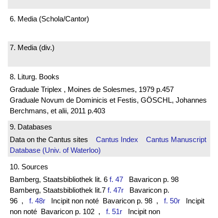
6. Media (Schola/Cantor)
7. Media (div.)
8. Liturg. Books
Graduale Triplex , Moines de Solesmes, 1979 p.457
Graduale Novum de Dominicis et Festis, GÖSCHL, Johannes
Berchmans, et alii, 2011 p.403
9. Databases
Data on the Cantus sites
Cantus Index
Cantus Manuscript
Database (Univ. of Waterloo)
10. Sources
Bamberg, Staatsbibliothek lit. 6
f. 47
Bavaricon p. 98
Bamberg, Staatsbibliothek lit.7
f. 47r
Bavaricon p.
96
,
f. 48r
Incipit non noté Bavaricon p. 98
,
f. 50r
Incipit
non noté Bavaricon p. 102
,
f. 51r
Incipit non