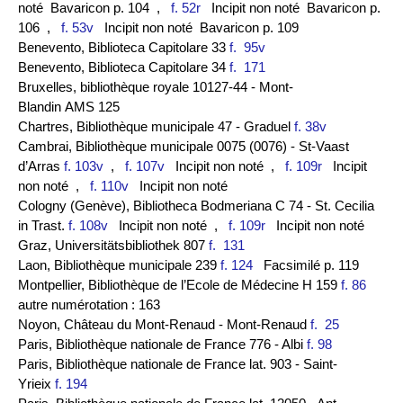
noté Bavaricon p. 104
,
f. 52r
Incipit non noté Bavaricon p.
106
,
f. 53v
Incipit non noté Bavaricon p. 109
Benevento, Biblioteca Capitolare 33
f. 95v
Benevento, Biblioteca Capitolare 34
f. 171
Bruxelles, bibliothèque royale 10127-44 - Mont-
Blandin AMS 125
Chartres, Bibliothèque municipale 47 - Graduel
f. 38v
Cambrai, Bibliothèque municipale 0075 (0076) - St-Vaast
d’Arras
f. 103v
,
f. 107v
Incipit non noté
,
f. 109r
Incipit
non noté
,
f. 110v
Incipit non noté
Cologny (Genève), Bibliotheca Bodmeriana C 74 - St. Cecilia
in Trast.
f. 108v
Incipit non noté
,
f. 109r
Incipit non noté
Graz, Universitätsbibliothek 807
f. 131
Laon, Bibliothèque municipale 239
f. 124
Facsimilé p. 119
Montpellier, Bibliothèque de l’Ecole de Médecine H 159
f. 86
autre numérotation : 163
Noyon, Château du Mont-Renaud - Mont-Renaud
f. 25
Paris, Bibliothèque nationale de France 776 - Albi
f. 98
Paris, Bibliothèque nationale de France lat. 903 - Saint-
Yrieix
f. 194