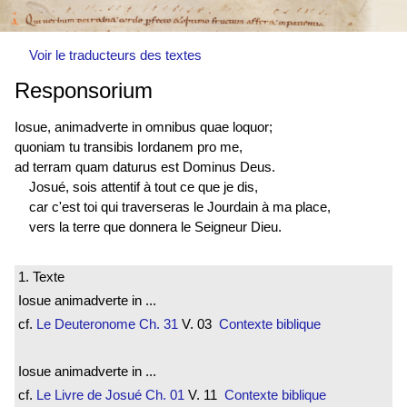
Voir le traducteurs des textes
Responsorium
Iosue, animadverte in omnibus quae loquor;
quoniam tu transibis Iordanem pro me,
ad terram quam daturus est Dominus Deus.
Josué, sois attentif à tout ce que je dis,
car c'est toi qui traverseras le Jourdain à ma place,
vers la terre que donnera le Seigneur Dieu.
1. Texte
Iosue animadverte in ...
cf.
Le Deuteronome
Ch. 31
V. 03
Contexte biblique
Iosue animadverte in ...
cf.
Le Livre de Josué
Ch. 01
V. 11
Contexte biblique