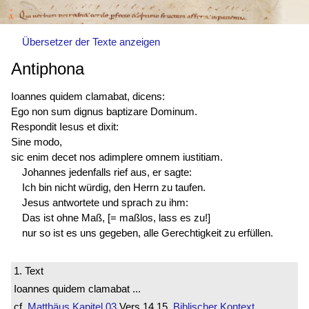
Übersetzer der Texte anzeigen
Antiphona
Ioannes quidem clamabat, dicens:
Ego non sum dignus baptizare Dominum.
Respondit Iesus et dixit:
Sine modo,
sic enim decet nos adimplere omnem iustitiam.
Johannes jedenfalls rief aus, er sagte:
Ich bin nicht würdig, den Herrn zu taufen.
Jesus antwortete und sprach zu ihm:
Das ist ohne Maß, [= maßlos, lass es zu!]
nur so ist es uns gegeben, alle Gerechtigkeit zu erfüllen.
1. Text
Ioannes quidem clamabat ...
cf.
Matthäus
Kapitel 03
Vers 14.15
Biblischer Kontext