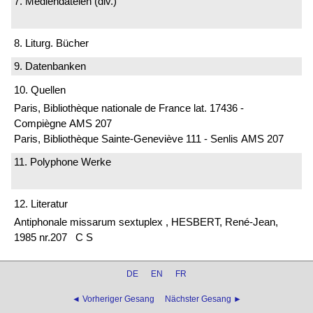
7. Mediendateien (div.)
8. Liturg. Bücher
9. Datenbanken
10. Quellen
Paris, Bibliothèque nationale de France lat. 17436 -
Compiègne AMS 207
Paris, Bibliothèque Sainte-Geneviève 111 - Senlis AMS 207
11. Polyphone Werke
12. Literatur
Antiphonale missarum sextuplex , HESBERT, René-Jean,
1985 nr.207 C S
DE
EN
FR
◄ Vorheriger Gesang
Nächster Gesang ►