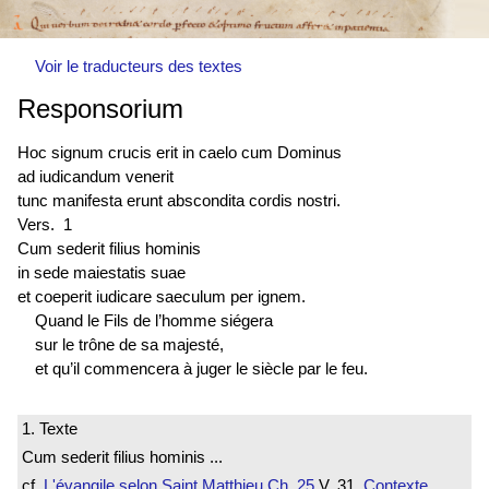
Voir le traducteurs des textes
Responsorium
Hoc signum crucis erit in caelo cum Dominus
ad iudicandum venerit
tunc manifesta erunt abscondita cordis nostri.
Vers. 1
Cum sederit filius hominis
in sede maiestatis suae
et coeperit iudicare saeculum per ignem.
Quand le Fils de l’homme siégera
sur le trône de sa majesté,
et qu’il commencera à juger le siècle par le feu.
1. Texte
Cum sederit filius hominis ...
cf.
L'évangile selon Saint Matthieu
Ch. 25
V. 31
Contexte