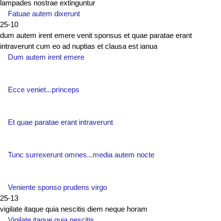
lampades nostrae extinguntur
Fatuae autem dixerunt
25-10
dum autem irent emere venit sponsus et quae paratae erant
intraverunt cum eo ad nuptias et clausa est ianua
Dum autem irent emere
Ecce veniet...princeps
Et quae paratae erant intraverunt
Tunc surrexerunt omnes...media autem nocte
Veniente sponso prudens virgo
25-13
vigilate itaque quia nescitis diem neque horam
Vigilate itaque quia nescitis