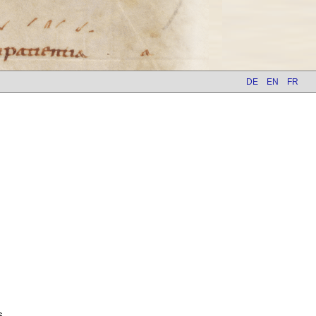
DE
EN
FR
s.