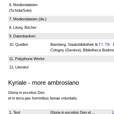
6. Mediendateien
(Schola/Solo)
7. Mediendateien (div.)
8. Liturg. Bücher
9. Datenbanken
10. Quellen
Bamberg, Staatsbibliothek lit.7
f. 79r
Ba
Cologny (Genève), Bibliotheca Bodmeri
11. Polyphone Werke
12. Literatur
Kyriale
-
more ambrosiano
Gloria in excelsis Deo
et in terra pax hominibus bonae voluntatis.
1. Text
Gloria in excelsis Deo et ...