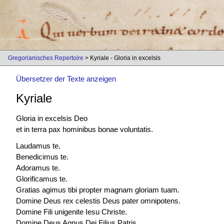
Gregorianisches Repertoire
> Kyriale - Gloria in excelsis
Übersetzer der Texte anzeigen
Kyriale
Gloria in excelsis Deo
et in terra pax hominibus bonae voluntatis.
Laudamus te.
Benedicimus te.
Adoramus te.
Glorificamus te.
Gratias agimus tibi propter magnam gloriam tuam.
Domine Deus rex celestis Deus pater omnipotens.
Domine Fili unigenite Iesu Christe.
Domine Deus Agnus Dei Filius Patris.