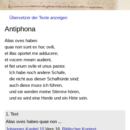
Übersetzer der Texte anzeigen
Antiphona
Alias oves habeo
quae non sunt ex hoc ovili,
et illas oportet me adducere;
et vocem meam audient,
et fiet unum ovile et unus pastor.
Ich habe noch andere Schafe,
die nicht aus dieser Schafhürde sind;
auch diese muss ich führen,
und sie werden meine Stimme hören,
und es wird eine Herde und ein Hirte sein.
1. Text
Alias oves habeo quae non ...
Johannes
Kapitel 10
Vers 16
Biblischer Kontext