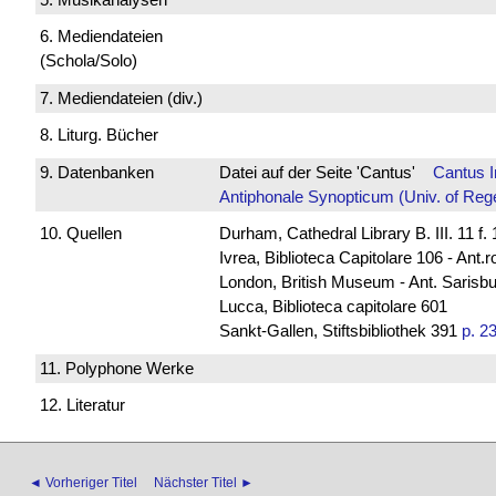
6. Mediendateien
(Schola/Solo)
7. Mediendateien (div.)
8. Liturg. Bücher
9. Datenbanken
Datei auf der Seite 'Cantus'
Cantus 
Antiphonale Synopticum (Univ. of Reg
10. Quellen
Durham, Cathedral Library B. III. 11 f. 
Ivrea, Biblioteca Capitolare 106 - Ant.
London, British Museum - Ant. Sarisb
Lucca, Biblioteca capitolare 601
Sankt-Gallen, Stiftsbibliothek 391
p. 2
11. Polyphone Werke
12. Literatur
◄ Vorheriger Titel
Nächster Titel ►