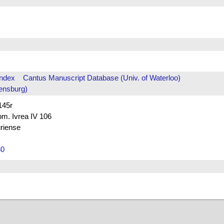
Index
Cantus Manuscript Database (Univ. of Waterloo)
ensburg)
145r
rom. Ivrea IV 106
uriense
30