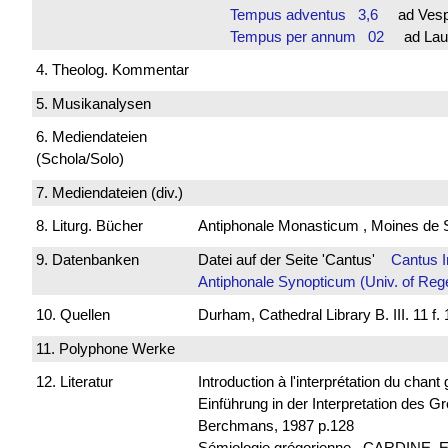
Tempus adventus 3,6
ad Vesp
Tempus per annum 02
ad Laud
4. Theolog. Kommentar
5. Musikanalysen
6. Mediendateien
(Schola/Solo)
7. Mediendateien (div.)
8. Liturg. Bücher
Antiphonale Monasticum , Moines de 
9. Datenbanken
Datei auf der Seite 'Cantus'
Cantus 
Antiphonale Synopticum (Univ. of Reg
10. Quellen
Durham, Cathedral Library B. III. 11 f. 
11. Polyphone Werke
12. Literatur
Introduction à l'interprétation du chan
Einführung in der Interpretation de
Berchmans, 1987 p.128
Sémiologie grégorienne , CARDINE, E