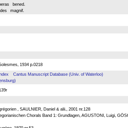
eras bened.
es magnif.
Solesmes, 1934 p.0218
Index
Cantus Manuscript Database (Univ. of Waterloo)
ensburg)
139r
t grégorien , SAULNIER, Daniel & alii., 2001 nr.128
s Gregorianischen Chorals Band 1: Grundlagen, AGUSTONI, Luigi, G
ugène, 1970 nr.53