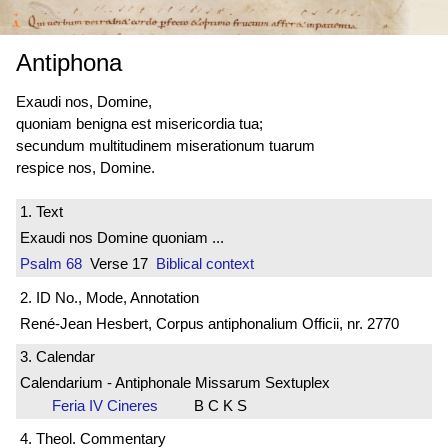
Antiphona
Exaudi nos, Domine,
quoniam benigna est misericordia tua;
secundum multitudinem miserationum tuarum
respice nos, Domine.
1. Text
Exaudi nos Domine quoniam ...
Psalm 68
Verse 17
Biblical context
2. ID No., Mode, Annotation
René-Jean Hesbert, Corpus antiphonalium Officii, nr. 2770
3. Calendar
Calendarium - Antiphonale Missarum Sextuplex
Feria IV Cineres
B C K S
4. Theol. Commentary