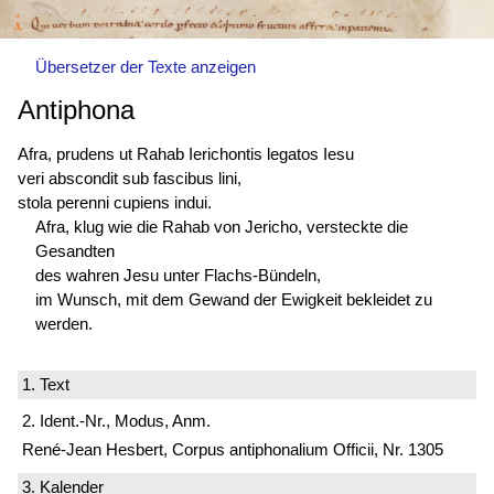
Übersetzer der Texte anzeigen
Antiphona
Afra, prudens ut Rahab Ierichontis legatos Iesu
veri abscondit sub fascibus lini,
stola perenni cupiens indui.
Afra, klug wie die Rahab von Jericho, versteckte die
Gesandten
des wahren Jesu unter Flachs-Bündeln,
im Wunsch, mit dem Gewand der Ewigkeit bekleidet zu
werden.
1. Text
2. Ident.-Nr., Modus, Anm.
René-Jean Hesbert, Corpus antiphonalium Officii, Nr. 1305
3. Kalender