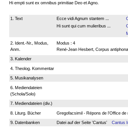
Hi empti sunt ex omnibus primitiae Deo et Agno.
1. Text
Ecce vidi Agnum stantem ...
Hi sunt qui cum mulieribus ...
2. Ident.-Nr., Modus,
Modus : 4
Anm.
René-Jean Hesbert, Corpus antiphonali
3. Kalender
4. Theolog. Kommentar
5. Musikanalysen
6. Mediendateien
(Schola/Solo)
7. Mediendateien (div.)
8. Liturg. Bücher
Gregofacsimil - Répons de l'Office
9. Datenbanken
Datei auf der Seite 'Cantus'
Cantus 