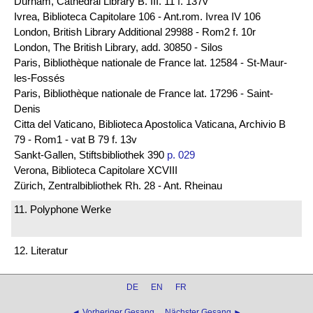
Durham, Cathedral Library B. III. 11 f. 137v
Ivrea, Biblioteca Capitolare 106 - Ant.rom. Ivrea IV 106
London, British Library Additional 29988 - Rom2 f. 10r
London, The British Library, add. 30850 - Silos
Paris, Bibliothèque nationale de France lat. 12584 - St-Maur-
les-Fossés
Paris, Bibliothèque nationale de France lat. 17296 - Saint-
Denis
Citta del Vaticano, Biblioteca Apostolica Vaticana, Archivio B
79 - Rom1 - vat B 79 f. 13v
Sankt-Gallen, Stiftsbibliothek 390
p. 029
Verona, Biblioteca Capitolare XCVIII
Zürich, Zentralbibliothek Rh. 28 - Ant. Rheinau
11. Polyphone Werke
12. Literatur
DE
EN
FR
◄ Vorheriger Gesang
Nächster Gesang ►