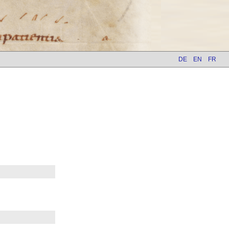
DE
EN
FR