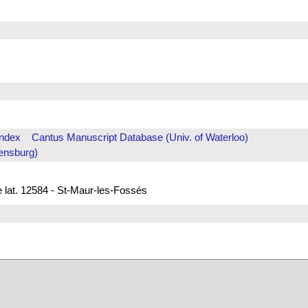
Index
Cantus Manuscript Database (Univ. of Waterloo)
ensburg)
e lat. 12584 - St-Maur-les-Fossés