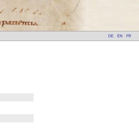
DE
EN
FR