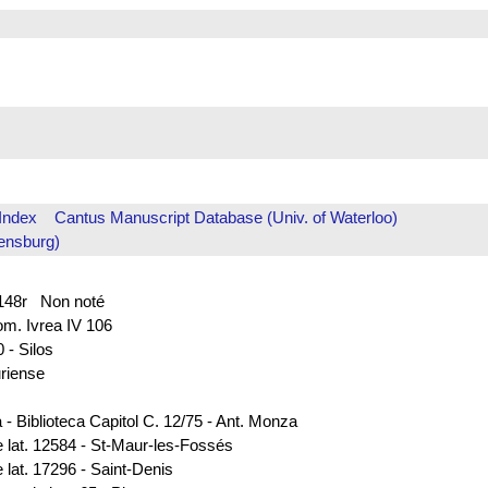
Index
Cantus Manuscript Database (Univ. of Waterloo)
ensburg)
. 148r Non noté
rom. Ivrea IV 106
 - Silos
uriense
 - Biblioteca Capitol C. 12/75 - Ant. Monza
e lat. 12584 - St-Maur-les-Fossés
 lat. 17296 - Saint-Denis